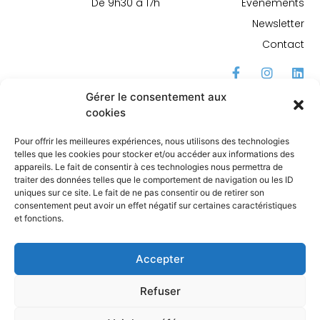
De 9h30 à 17h
Évènements
Newsletter
Contact
Gérer le consentement aux
cookies
Pour offrir les meilleures expériences, nous utilisons des technologies
telles que les cookies pour stocker et/ou accéder aux informations des
appareils. Le fait de consentir à ces technologies nous permettra de
traiter des données telles que le comportement de navigation ou les ID
uniques sur ce site. Le fait de ne pas consentir ou de retirer son
consentement peut avoir un effet négatif sur certaines caractéristiques
Le Carrefour de l'entrepreneuriat Bordeaux
et fonctions.
Métropole est un lieu ouvert qui accueille, conseille
et accompagne gratuitement tous ceux qui
souhaitent entreprendre.
Accepter
Refuser